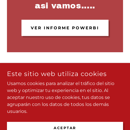
asi vamos.....
VER INFORME POWERBI
Cultura de Servcio
Este sitio web utiliza cookies
Usamos cookies para analizar el tráfico del sitio
web y optimizar tu experiencia en el sitio. Al
ABASTO - LA DESPENSA
aceptar nuestro uso de cookies, tus datos se
agruparán con los datos de todos los demás
COPYRIGHT © 2026 INFORMES ABASTO - TODOS LOS
usuarios.
DERECHOS RESERVADOS.
CON TECNOLOGÍA DE
ACEPTAR